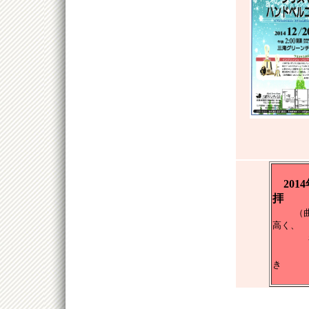
20
拝
（
高く、
赤鼻
さや
き