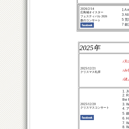
2026/2/14
1 A
広島城オイスター
3 
フェスティバル 2026
5
森のコンサート
7 
2025年
♪天
2025/12/21
♪み
クリスマス礼拝
♪諸
1. J
2. R
th
2025/12/20
3. W
クリスマスコンサート
4.
5. 
6. 
7. W
8. W