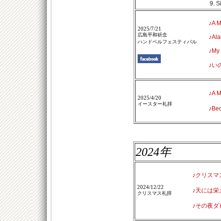
9. S
♪A M
2025/7/21
広島平和祈念
♪Ala
ハンドベルフェスティバル
♪My 
♪い
♪A 
2025/4/20
イースター礼拝
♪Be
2024年
♪クリスマ
2024/12/22
♪天には栄
クリスマス礼拝
♪その夜ダ