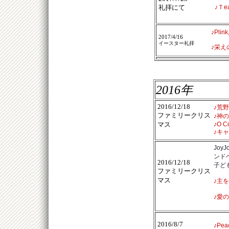
礼拝にて
♪
Ｔea
♪
Plink
2017/4/16
イースター礼拝
♪
栄え
2016年
2016/12/18
♪荒
ファミリークリス
♪神
マス
♪
O Co
♪キ
Joy
ンド
2016/12/18
子ど
ファミリークリス
マス
♪主
♪愛
2016/8/7
♪
Pea