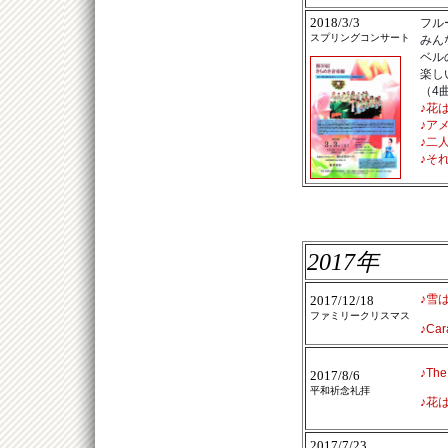
2018/3/3
フル
スプリングコンサート
みん
ベル
楽し
（4
♪花
♪
ア
♪二
♪そ
2017年
♪雪
2017/12/18
ファミリークリスマス
♪Car
♪The
2017/8/6
平和祈念礼拝
♪花
2017/7/23