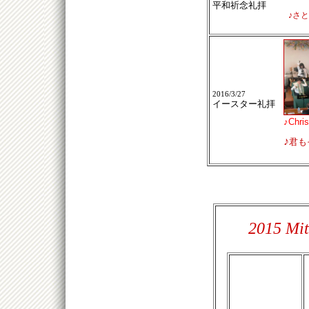
平和祈念礼拝
♪
さと
2016/3/27
イースター礼拝
♪
Chris
♪
君も
2015 Mit