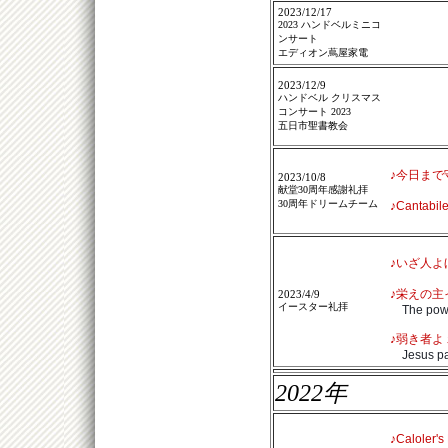
2023/12/17
2023 ハンドベルミニコ
ンサート
エディオン蔦屋家電
2023/12/9
ハンドベル クリスマス
コンサート 2023
五日市聖書教会
♪今日まで
2023/10/8
献堂30周年感謝礼拝
30周年ドリームチーム
♪Cantab
♪いざ人よ
♪栄えの主
2023/4/9
イースター礼拝
The power
♪弱き者よ
Jesus paid
2022年
♪Caloler'