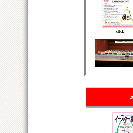
click
↑
↑