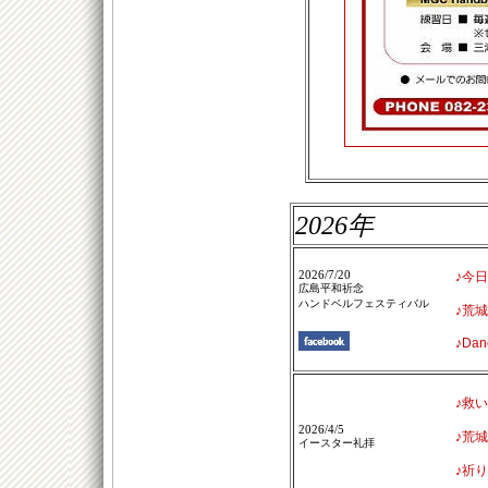
2026年
2026/7/20
♪今
広島平和祈念
ハンドベルフェスティバル
♪荒
♪Dan
♪救
2026/4/5
♪荒
イースター礼拝
♪祈