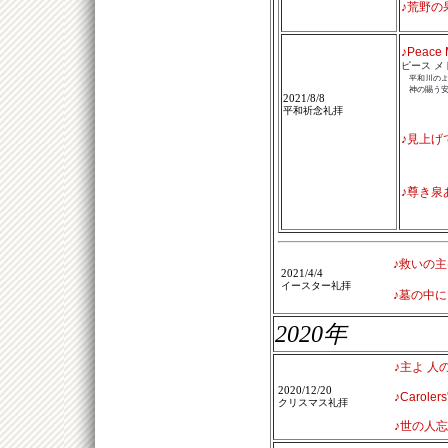
♪荒野の
♪Peace 
ピース メ
平和川の
神の賜う安
2021/8/8
平和祈念礼拝
♪見上げ
♪尊き泉
♪救いの主
2021/4/4
イースター礼拝
♪墓の中に
2020年
♪主よ 人
2020/12/20
♪Caroler
クリスマス礼拝
♪世の人