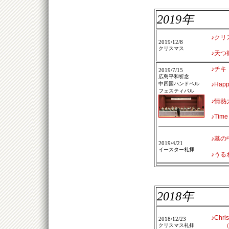
2019年
♪クリ
2019/12/8
クリスマス
♪天つ
♪チキ
2019/7/15
広島平和祈念
中四国ハンドベル
♪Happy
フェスティバル
♪情熱
♪Time
♪墓の
2019/4/21
イースター礼拝
♪うる
2018年
♪Chris
2018/12/23
（ク
クリスマス礼拝