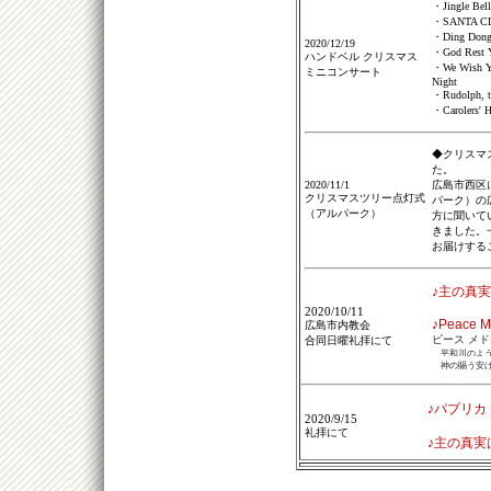
・Jingle Bell
・SANTA CL
・Ding Dong 
2020/12/19
・God Rest Y
ハンドベル クリスマス
・We Wish Yo
ミニコンサート
Night
・Rudolph, t
・Carolers' 
◆クリスマ
た。
2020/11/1
広島市西区
クリスマスツリー点灯式
パーク）の
（アルパーク）
方に聞いて
きました。
お届けする
♪主の真
2020/10/11
♪Peace M
広島市内教会
ピース メ
合同日曜礼拝にて
平和川のよ
神の賜う安け
♪パプリカ
2020/9/15
礼拝にて
♪主の真実