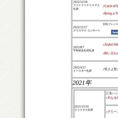
2022/12/18
ファミリークリスマス
♪Carol of B
礼拝
♪Bring a T
宮島プレイ
2022/12/17
クリスマス コンサート
♪Joyful All
2022/8/7
平和祈念礼拝礼拝
♪飼い主わ
2022/4/17
♪世人よ歌
イースター礼拝
2021年
三滝ハ
♪天なる
2021/12/19
クリスマス礼拝
♪グリー