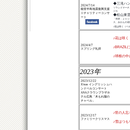
◆三滝ハ
2024/7/14
ソラシドマーチ、ジ
能登半島地震復興支援
ジル
☆チャリティーコンサ
◆松山東
ート
「惑星」よりジ
ス、みかんの花
♪花は咲く（ベ
♪花は咲く
2024/4/7
♪BRAZIL
スプリング礼拝
♪球根の中
2023年
2023/12/22
X'mas イングリッシュハ
ンドベルコンサート
ANAクラウンプラザホ
テル広島「木もれ陽の
チャペル」
♪世の人忘
2023/12/17
ファミリークリスマス
♪雪はつも