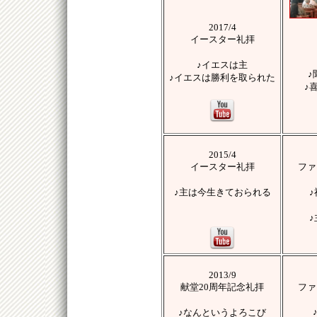
2017/4
イースター礼拝
♪
イエスは主
♪
♪
イエスは勝利を取られた
♪
2015/4
イースター礼拝
ファ
♪主は今生きておられる
2013/9
献堂20周年記念礼拝
ファ
♪なんというよろこび