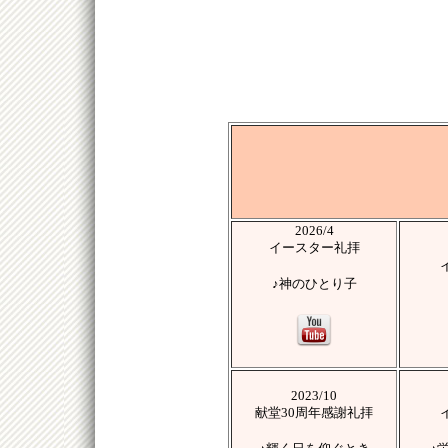
2026/4
イースター礼拝
♪神のひとり子
2023/10
献堂30周年感謝礼拝