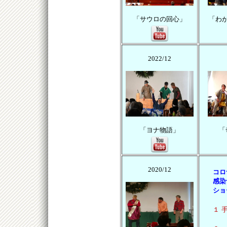
「サウロの回心」
「わ
2022/12
「ヨナ物語」
「
2020/12
コロ
感染
ショ
１ 