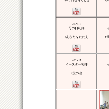
♪
輝く日を仰ぐとき
♪
2021/5
母の日礼拝
♪
あなたをたたえ
♪
2019/4
イースター礼拝
♪
父の涙