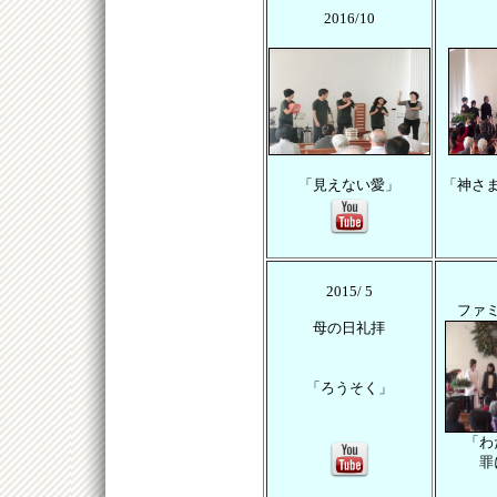
2016/10
「見えない愛」
「神さ
2015/ 5
ファ
母の日礼拝
「ろうそく」
「わ
罪