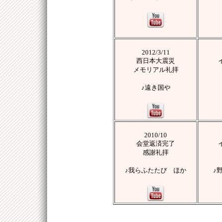
2012/3/11
西日本大震災
メモリアル礼拝
♪遠き国や
2010/10
会堂返済完了
感謝礼拝
♪我らふたたび ほか
♪