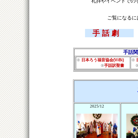
礼拝やイベントでの
ご覧になるに
手 話 劇
手話関
日本ろう福音協会(ViBi)
手話訳聖書
2025/12