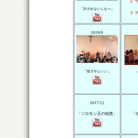
２ 
「
」
許されないしもべ
３ 
2019/9
「
」
怪力サムソン
2017/12
「ソロモン王の知恵」
「