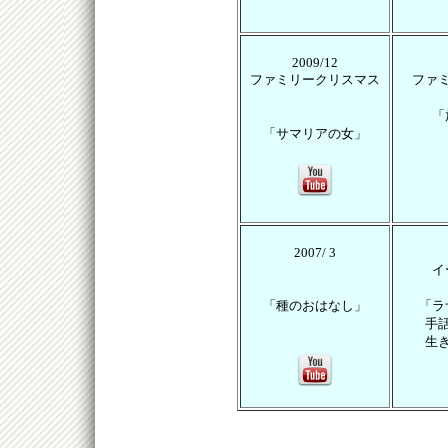
2009/12
ファミリークリスマス
ファ
「
「サマリアの女」
2007/ 3
イ
「種のおはなし」
「ラ
手
生